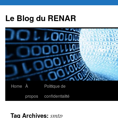
Skip
to
Le Blog du RENAR
content
Home
À
Politique de
propos
confidentialité
smtp
Tag Archives: