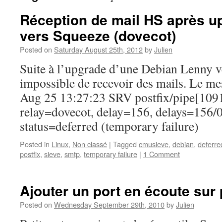
Réception de mail HS après u
vers Squeeze (dovecot)
Posted on
Saturday August 25th, 2012
by
Julien
Suite à l’upgrade d’une Debian Lenny v
impossible de recevoir des mails. Le mes
Aug 25 13:27:23 SRV postfix/pipe[109
relay=dovecot, delay=156, delays=156/0
status=deferred (temporary failure)
Posted in
Linux
,
Non classé
|
Tagged
cmusieve
,
debian
,
deferre
postfix
,
sieve
,
smtp
,
temporary failure
|
1 Comment
Ajouter un port en écoute sur 
Posted on
Wednesday September 29th, 2010
by
Julien