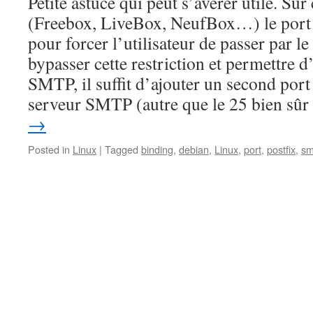
Petite astuce qui peut s’avérer utile. Sur
(Freebox, LiveBox, NeufBox…) le port
pour forcer l’utilisateur de passer par 
bypasser cette restriction et permettre d’
SMTP, il suffit d’ajouter un second port
serveur SMTP (autre que le 25 bien sûr 
→
Posted in
Linux
|
Tagged
binding
,
debian
,
Linux
,
port
,
postfix
,
sm