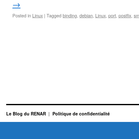
→
Posted in
Linux
|
Tagged
binding
,
debian
,
Linux
,
port
,
postfix
,
sm
Le Blog du RENAR
Politique de confidentialité