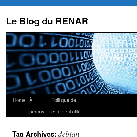
Skip
to
Le Blog du RENAR
content
Home
À
Politique de
propos
confidentialité
debian
Tag Archives: