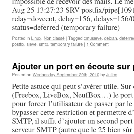
impossible de recevoir des mails. Le mes
Aug 25 13:27:23 SRV postfix/pipe[109
relay=dovecot, delay=156, delays=156/0
status=deferred (temporary failure)
Posted in
Linux
,
Non classé
|
Tagged
cmusieve
,
debian
,
deferre
postfix
,
sieve
,
smtp
,
temporary failure
|
1 Comment
Ajouter un port en écoute sur 
Posted on
Wednesday September 29th, 2010
by
Julien
Petite astuce qui peut s’avérer utile. Sur
(Freebox, LiveBox, NeufBox…) le port
pour forcer l’utilisateur de passer par 
bypasser cette restriction et permettre d’
SMTP, il suffit d’ajouter un second port
serveur SMTP (autre que le 25 bien sûr 