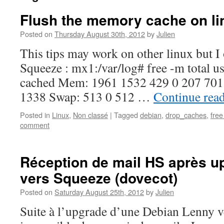
Flush the memory cache on li
Posted on
Thursday August 30th, 2012
by
Julien
This tips may work on other linux but I 
Squeeze : mx1:/var/log# free -m total us
cached Mem: 1961 1532 429 0 207 701 -
1338 Swap: 513 0 512 …
Continue rea
Posted in
Linux
,
Non classé
|
Tagged
debian
,
drop_caches
,
fre
comment
Réception de mail HS après u
vers Squeeze (dovecot)
Posted on
Saturday August 25th, 2012
by
Julien
Suite à l’upgrade d’une Debian Lenny v