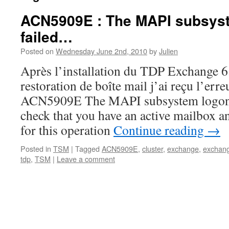
ACN5909E : The MAPI subsys
failed…
Posted on
Wednesday June 2nd, 2010
by
Julien
Après l’installation du TDP Exchange 6.1
restoration de boîte mail j’ai reçu l’erreu
ACN5909E The MAPI subsystem logon h
check that you have an active mailbox an
for this operation
Continue reading
→
Posted in
TSM
|
Tagged
ACN5909E
,
cluster
,
exchange
,
exchan
tdp
,
TSM
|
Leave a comment