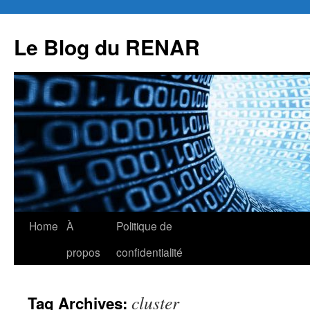
Skip
to
Le Blog du RENAR
content
Home
À
Politique de
propos
confidentialité
cluster
Tag Archives: