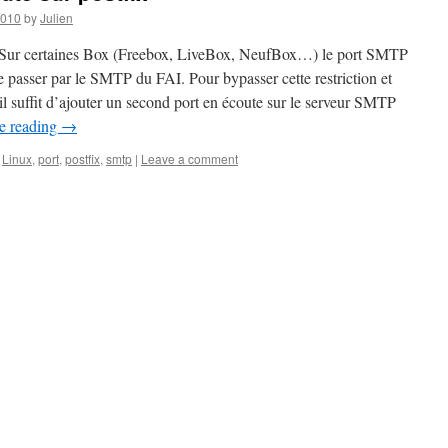
2010
by
Julien
ile. Sur certaines Box (Freebox, LiveBox, NeufBox…) le port SMTP
 de passer par le SMTP du FAI. Pour bypasser cette restriction et
il suffit d’ajouter un second port en écoute sur le serveur SMTP
e reading
→
,
Linux
,
port
,
postfix
,
smtp
|
Leave a comment