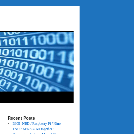
Recent Posts
DIGI_NED / Raspberry Pi / Nino
TNC / APRS = All together !