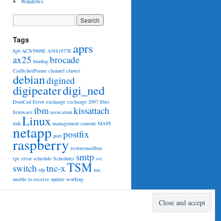
Windows
Tags
aprs
8gb
ACN5909E
ANS1977E
ax25
brocade
binding
CadSchedName
channel
cluster
debian
digined
digipeater
digi_ned
DsmCad
Error
exchange
exchange 2007
fiber
ibm
kissattach
firmware
invocation
Linux
link
management console
MAPI
netapp
postfix
port
raspberry
restoremailbox
smtp
rpc error
schedule
Scheduler
svc
TSM
switch
tnc-x
tdp
uac
unable to receive
update
working
Proudly powered by WordPress.