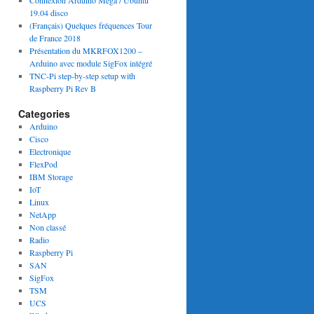
Connexion Arduino Mega / Ubuntu
19.04 disco
(Français) Quelques fréquences Tour
de France 2018
Présentation du MKRFOX1200 –
Arduino avec module SigFox intégré
TNC-Pi step-by-step setup with
Raspberry Pi Rev B
Categories
Arduino
Cisco
Electronique
FlexPod
IBM Storage
IoT
Linux
NetApp
Non classé
Radio
Raspberry Pi
SAN
SigFox
TSM
UCS