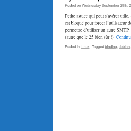
Posted on
Wednesday September 29th, 
Petite astuce qui peut s’avérer ut
est bloqué pour forcer l’utilisateur
permettre d’utiliser un autre SMTP, 
(autre que le 25 bien sûr !).
Continu
Posted in
Linux
|
Tagged
binding
,
debian